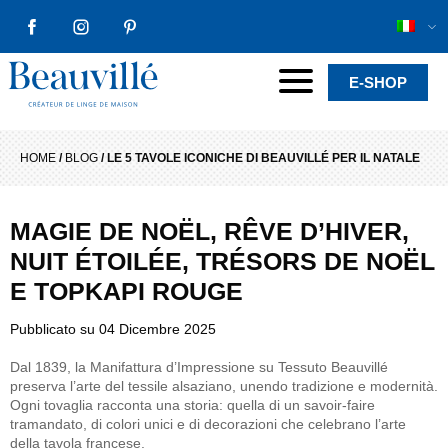
FACEBOOK
INSTAGRAM
PINTEREST
Beauvillé Creator by tradition
Menu
E-SHOP
HOME
/
BLOG
/
LE 5 TAVOLE ICONICHE DI BEAUVILLÉ PER IL NATALE
MAGIE DE NOËL, RÊVE D’HIVER,
NUIT ÉTOILÉE, TRÉSORS DE NOËL
E TOPKAPI ROUGE
Pubblicato su
04 Dicembre 2025
Dal 1839, la Manifattura d’Impressione su Tessuto Beauvillé
preserva l’arte del tessile alsaziano, unendo tradizione e modernità.
Ogni tovaglia racconta una storia: quella di un savoir-faire
tramandato, di colori unici e di decorazioni che celebrano l’arte
della tavola francese.