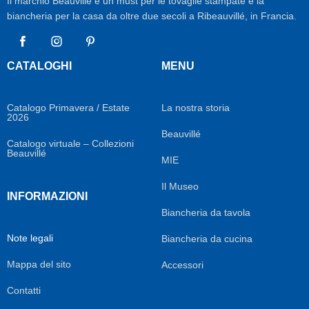
Il marchio Beauvillé è un must per le tovaglie stampate e la
biancheria per la casa da oltre due secoli a Ribeauvillé, in Francia.
Facebook
Instagram
Pinterest
CATALOGHI
MENU
Catalogo Primavera / Estate
La nostra storia
2026
Beauvillé
Catalogo virtuale – Collezioni
Beauvillé
MIE
Il Museo
INFORMAZIONI
Biancheria da tavola
Note legali
Biancheria da cucina
Mappa del sito
Accessori
Contatti