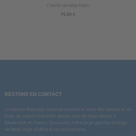
Chemin de table Rialto
75,50 €
RESTONS EN CONTACT
La marque Beauvillé s’impose comme le must des nappes et du
linge de maison imprimés depuis plus de deux siècles à
Ribeauvillé, en France. Découvrez notre large gamme de
linge
de table
,
linge d'office
& nos
accessoires
.