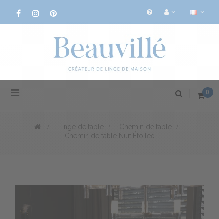
Basculer
0
la
navigation
>
Linge de table
>
Chemin de table
>
Chemin de table Nuit Étoilée