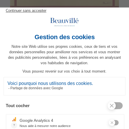
Serviette Bicolore - Or/Rouge
19,80 €