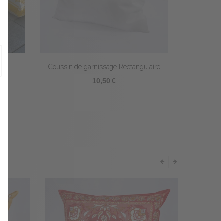
ez
Coussin de garnissage Rectangulaire
10,50 €
E