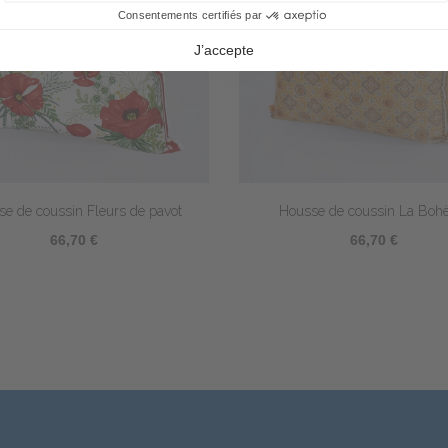
 Carré
Housse de coussin Potager
64,80 €