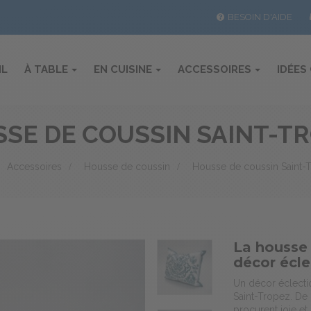
BESOIN D'AIDE
IL
À TABLE
EN CUISINE
ACCESSOIRES
IDÉES
SE DE COUSSIN SAINT-T
Accessoires
>
Housse de coussin
>
Housse de coussin Saint-
La housse 
décor écl
Un décor éclecti
Saint-Tropez. De
procurent joie e