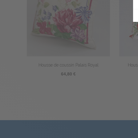
usse de coussin Parfum d'Orient
Coussin de Garnissage
66,70 €
13,20 €