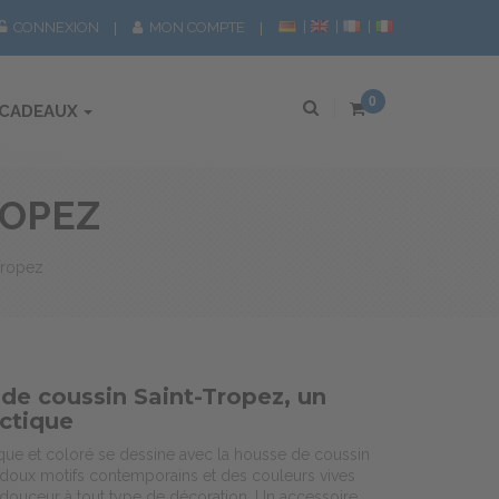
CONNEXION
MON COMPTE
0
 CADEAUX
ROPEZ
Tropez
de coussin Saint-Tropez, un
ectique
que et coloré se dessine avec la housse de coussin
 doux motifs contemporains et des couleurs vives
t douceur à tout type de décoration. Un accessoire