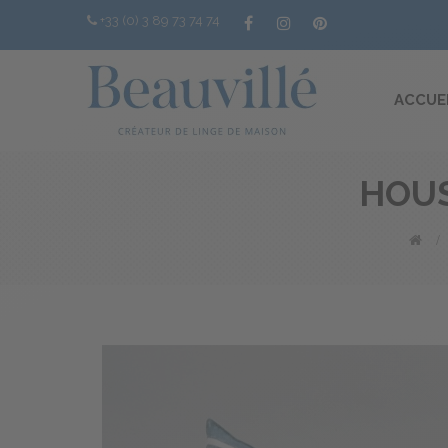
+33 (0) 3 89 73 74 74
ACCUE
HOUS
>