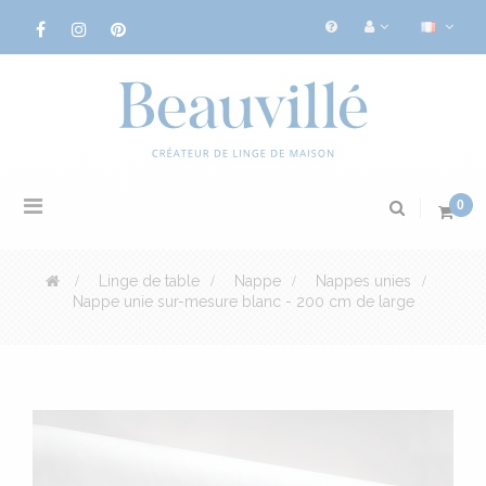
Basculer
0
la
navigation
>
Linge de table
>
Nappe
>
Nappes unies
>
Nappe unie sur-mesure blanc - 200 cm de large