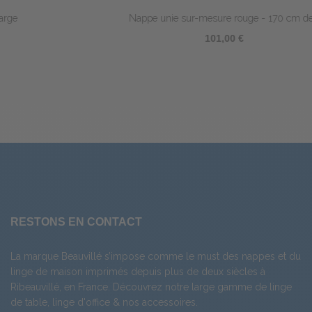
Nappe unie sur-mesure rouge - 170 cm de...
101,00 €
RESTONS EN CONTACT
La marque Beauvillé s’impose comme le must des nappes et du
linge de maison imprimés depuis plus de deux siècles à
Ribeauvillé, en France. Découvrez notre large gamme de
linge
de table
,
linge d'office
& nos
accessoires
.