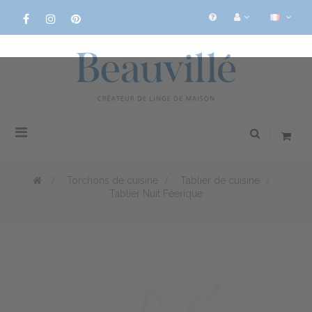
Basculer
la
navigation
>
Torchons de cuisine
>
Tablier de cuisine
>
Tablier Nuit Féerique