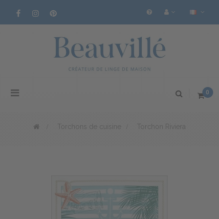
Basculer
0
la
navigation
>
Torchons de cuisine
>
Torchon Riviera