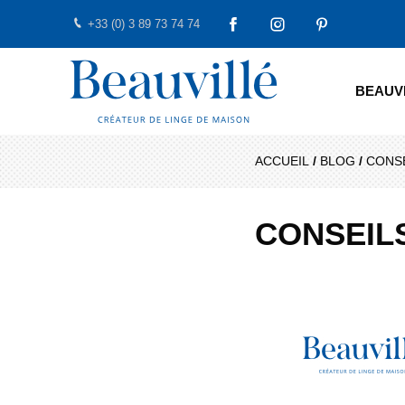
+33 (0) 3 89 73 74 74
FACEBOOK
INSTAGRAM
PINTEREST
Beauvillé Créateur par tradition
BEAUV
ACCUEIL
/
BLOG
/
CONSE
CONSEIL