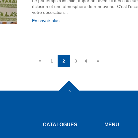
Le printemps s’installe, apportant avec lui des couleur
éclosion et une atmosphère de renouveau. C’est l’occas
votre décoration…
En savoir plus
«
1
2
3
4
»
CATALOGUES
MENU