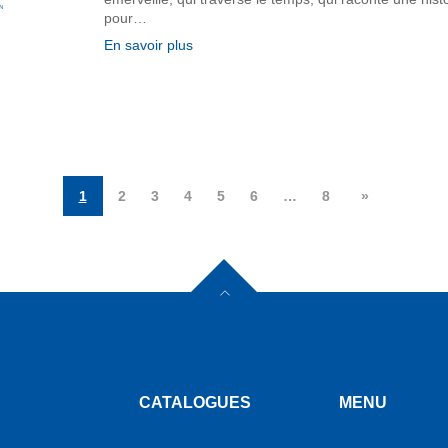
pour…
En savoir plus
1
2
3
4
5
6
…
8
»
CATALOGUES
MENU