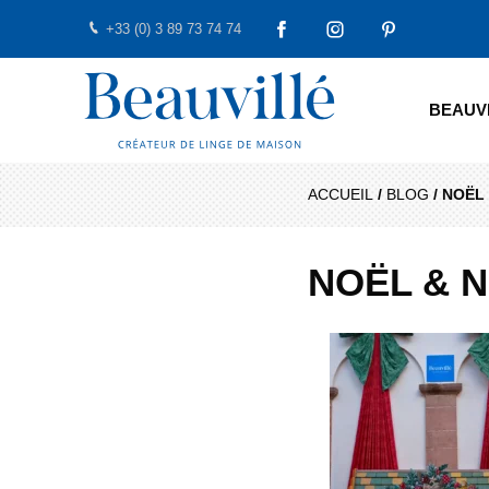
+33 (0) 3 89 73 74 74
FACEBOOK
INSTAGRAM
PINTEREST
Beauvillé Créateur par tradition
BEAUV
ACCUEIL
/
BLOG
/
NOËL
NOËL & 