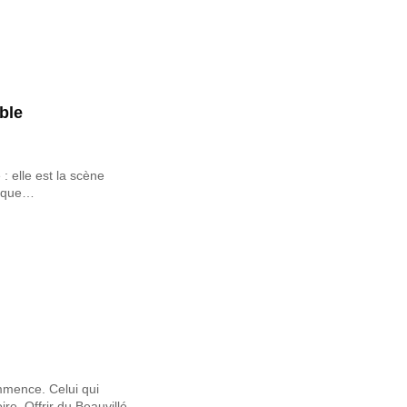
ble
 : elle est la scène
rs que…
ommence. Celui qui
ire. Offrir du Beauvillé