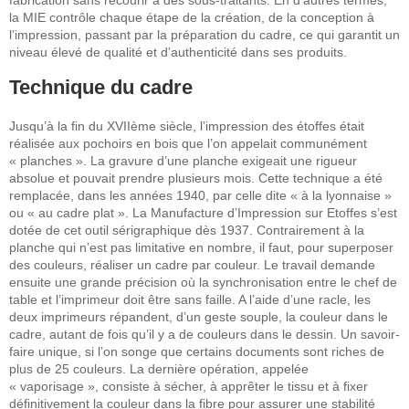
fabrication sans recourir à des sous-traitants. En d’autres termes,
la MIE contrôle chaque étape de la création, de la conception à
l’impression, passant par la préparation du cadre, ce qui garantit un
niveau élevé de qualité et d’authenticité dans ses produits.
Technique du cadre
Jusqu’à la fin du XVIIème siècle, l’impression des étoffes était
réalisée aux pochoirs en bois que l’on appelait communément
« planches ». La gravure d’une planche exigeait une rigueur
absolue et pouvait prendre plusieurs mois. Cette technique a été
remplacée, dans les années 1940, par celle dite « à la lyonnaise »
ou « au cadre plat ». La Manufacture d’Impression sur Etoffes s’est
dotée de cet outil sérigraphique dès 1937. Contrairement à la
planche qui n’est pas limitative en nombre, il faut, pour superposer
des couleurs, réaliser un cadre par couleur. Le travail demande
ensuite une grande précision où la synchronisation entre le chef de
table et l’imprimeur doit être sans faille. A l’aide d’une racle, les
deux imprimeurs répandent, d’un geste souple, la couleur dans le
cadre, autant de fois qu’il y a de couleurs dans le dessin. Un savoir-
faire unique, si l’on songe que certains documents sont riches de
plus de 25 couleurs. La dernière opération, appelée
« vaporisage », consiste à sécher, à apprêter le tissu et à fixer
définitivement la couleur dans la fibre pour assurer une stabilité