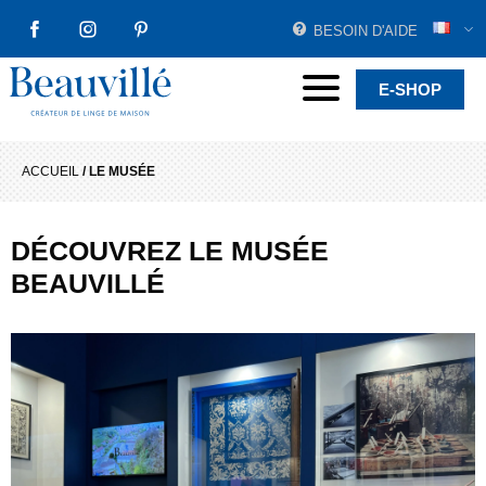
BESOIN D'AIDE
FACEBOOK
INSTAGRAM
PINTEREST
Beauvillé Créateur par tradition
Menu
E-SHOP
ACCUEIL
/
LE MUSÉE
DÉCOUVREZ LE MUSÉE
BEAUVILLÉ