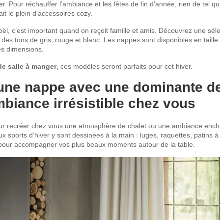
ller. Pour réchauffer l’ambiance et les fêtes de fin d’année, rien de tel q
it le plein d’accessoires cozy.
oël, c’est important quand on reçoit famille et amis. Découvrez une sél
s des tons de gris, rouge et blanc. Les nappes sont disponibles en taille
es dimensions.
de salle à manger
, ces modèles seront parfaits pour cet hiver.
: une nappe avec une dominante de
biance irrésistible chez vous
our recréer chez vous une atmosphère de chalet ou une ambiance encha
sports d’hiver y sont dessinées à la main : luges, raquettes, patins à 
e pour accompagner vos plus beaux moments autour de la table.