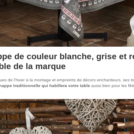
ppe de couleur blanche, grise et r
ble de la marque
ques de l’hiver à la montage et empreints de décors enchanteurs, ses 
nappe traditionnelle qui habillera votre table
aussi bien pour les fêt
.