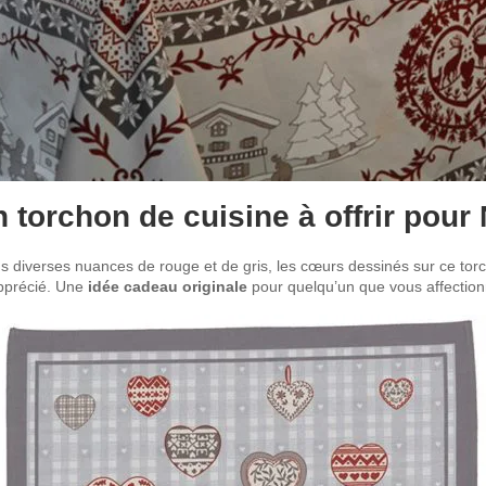
 torchon de cuisine à offrir pour
ans diverses nuances de rouge et de gris, les cœurs dessinés sur ce tor
apprécié. Une
idée cadeau originale
pour quelqu’un que vous affectio