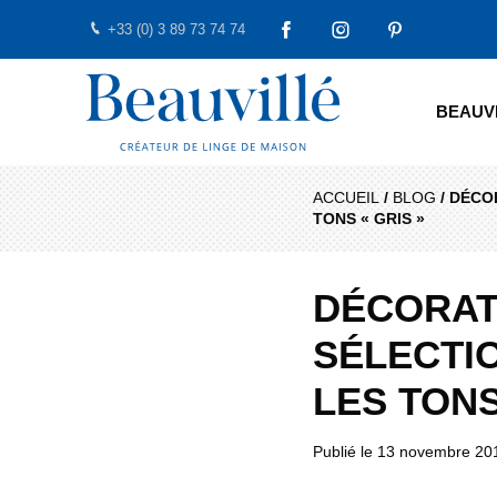
+33 (0) 3 89 73 74 74
FACEBOOK
INSTAGRAM
PINTEREST
Beauvillé Créateur par tradition
BEAUV
ACCUEIL
/
BLOG
/
DÉCOR
TONS « GRIS »
DÉCORAT
SÉLECTI
LES TONS
Publié le
13 novembre 20