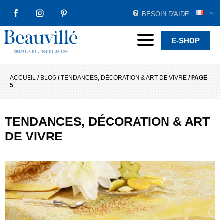
BESOIN D'AIDE
FACEBOOK
INSTAGRAM
PINTEREST
Beauvillé Créateur par tradition
Menu
E-SHOP
ACCUEIL
/
BLOG
/
TENDANCES, DÉCORATION & ART DE VIVRE
/
PAGE
5
TENDANCES, DÉCORATION & ART
DE VIVRE