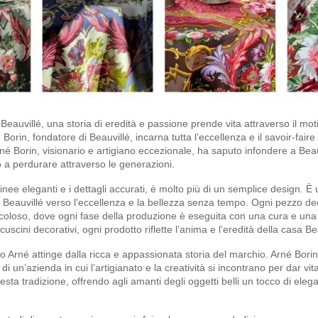
 Beauvillé, una storia di eredità e passione prende vita attraverso il mo
orin, fondatore di Beauvillé, incarna tutta l’eccellenza e il savoir-fair
né Borin, visionario e artigiano eccezionale, ha saputo infondere a Beauv
 a perdurare attraverso le generazioni.
linee eleganti e i dettagli accurati, è molto più di un semplice design. 
di Beauvillé verso l’eccellenza e la bellezza senza tempo. Ogni pezzo d
eticoloso, dove ogni fase della produzione è eseguita con una cura e una
uscini decorativi, ogni prodotto riflette l’anima e l’eredità della casa Be
ivo Arné attinge dalla ricca e appassionata storia del marchio. Arné Borin, 
 di un’azienda in cui l’artigianato e la creatività si incontrano per dar vi
esta tradizione, offrendo agli amanti degli oggetti belli un tocco di ele