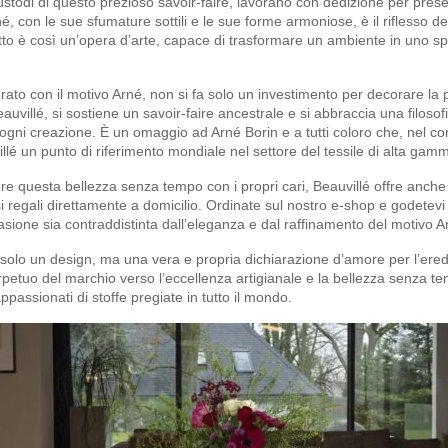
 custodi di questo prezioso savoir-faire, lavorano con dedizione per prese
né, con le sue sfumature sottili e le sue forme armoniose, è il riflesso de
to è così un’opera d’arte, capace di trasformare un ambiente in uno spaz
to con il motivo Arné, non si fa solo un investimento per decorare la 
auvillé, si sostiene un savoir-faire ancestrale e si abbraccia una filosofi
 ogni creazione. È un omaggio ad Arné Borin e a tutti coloro che, nel co
illé un punto di riferimento mondiale nel settore del tessile di alta gam
re questa bellezza senza tempo con i propri cari, Beauvillé offre anche l
 regali direttamente a domicilio. Ordinate sul nostro e-shop e godetev
asione sia contraddistinta dall’eleganza e dal raffinamento del motivo A
 solo un design, ma una vera e propria dichiarazione d’amore per l’eredi
petuo del marchio verso l’eccellenza artigianale e la bellezza senza te
ppassionati di stoffe pregiate in tutto il mondo.