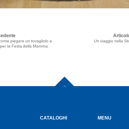
cedente
Artico
 come piegare un tovagliolo a
Un viaggio nella Sto
 per la Festa della Mamma
CATALOGHI
MENU