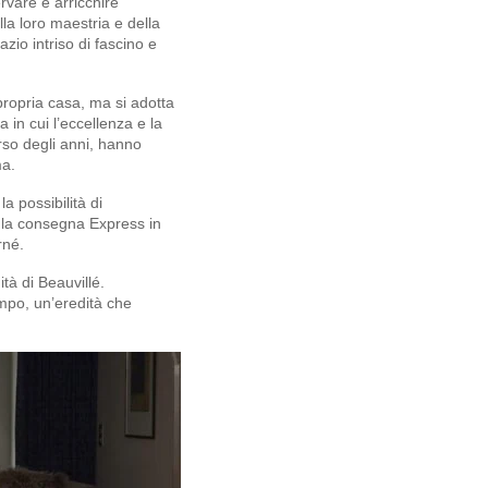
rvare e arricchire
lla loro maestria e della
io intriso di fascino e
propria casa, ma si adotta
a in cui l’eccellenza e la
rso degli anni, hanno
ma.
a possibilità di
i la consegna Express in
rné.
tà di Beauvillé.
mpo, un’eredità che