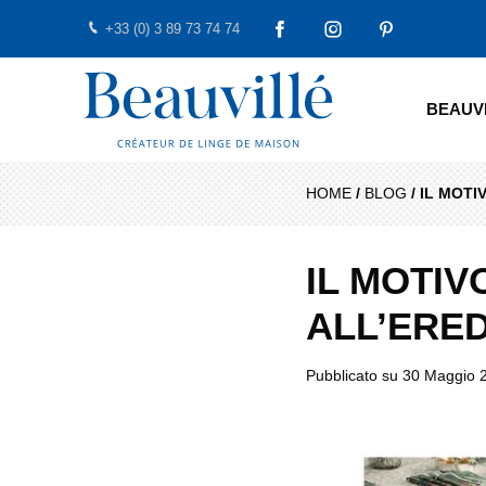
+33 (0) 3 89 73 74 74
FACEBOOK
INSTAGRAM
PINTEREST
Beauvillé Creator by tradition
BEAUV
HOME
/
BLOG
/
IL MOTI
IL MOTI
ALL’ERED
Pubblicato su
30 Maggio 