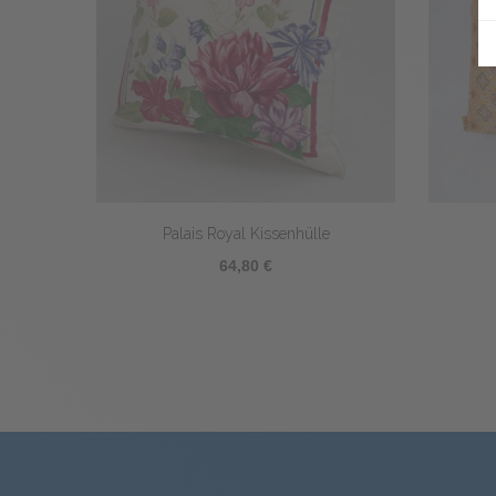
Quadratisches Füllkissen
Potager
13,20 €
6