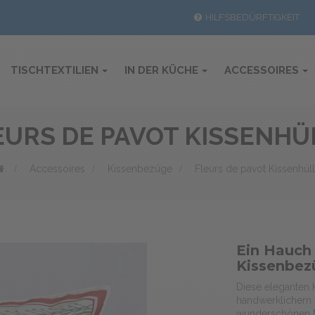
HILFSBEDÜRFTIGKEIT
TISCHTEXTILIEN
IN DER KÜCHE
ACCESSOIRES
EURS DE PAVOT KISSENHÜ
>
Accessoires
>
Kissenbezüge
>
Fleurs de pavot Kissenhül
Ein Hauch
Kissenbe
Diese eleganten 
handwerklichem G
wunderschönen Mo