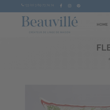
+33 (0) 3 89 73 74 74
HOME
FL