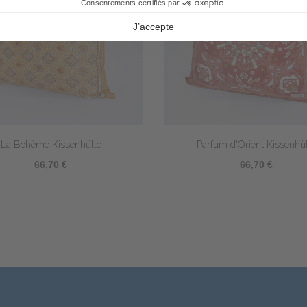
 Kissenhülle
Kissenhülle Darjeeling
4,80 €
66,70 €