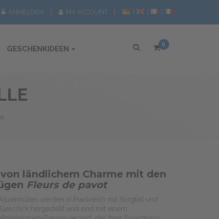
ANMELDEN
MY ACCOUNT
0
GESCHENKIDEEN
LLE
le
 von ländlichem Charme mit den
zügen
Fleurs de pavot
Kissenhüllen werden in Frankreich mit Sorgfalt und
eschick hergestellt und sind mit einem
hnblumen-Design verziert, das Ihrer Einrichtung