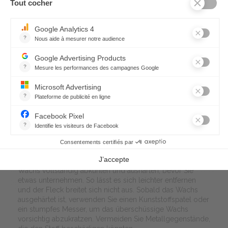
Wasser ausspülen.
Blütenstaub:
Pollenflecken können gelbe Flecken
hinterlassen, die nur schwer zu entfernen sind. Um sie zu
behandeln, bürsten Sie die Stelle vorsichtig mit einer
Bürste mit weichen Borsten ab, um so viele Pollen wie
möglich zu entfernen. Dann tragen Sie eine Mischung aus
warmem Wasser und mildem Reinigungsmittel auf den
Fleck auf und tupfen ihn vorsichtig mit einem sauberen
Tuch ab. Spülen Sie mit kaltem Wasser nach und
wiederholen Sie den Vorgang, falls erforderlich.
Kerzenwachs:
Kerzen verleihen jedem Raum eine warme und elegante
Note, aber es kann schwierig sein, Wachsflecken auf
Textilien zu entfernen.
Lassen Sie das Wachs aushärten:
Lassen Sie das
Wachs vollständig abkühlen und aushärten, bevor Sie
etwas unternehmen. So lässt es sich leichter entfernen
und der Fleck breitet sich nicht aus. Sobald das Wachs
ausgehärtet ist, verwenden Sie einen Kunststoffspatel oder
ein stumpfes Messer, um das überschüssige Wachs
vorsichtig abzukratzen. Vermeiden Sie Metallgegenstände,