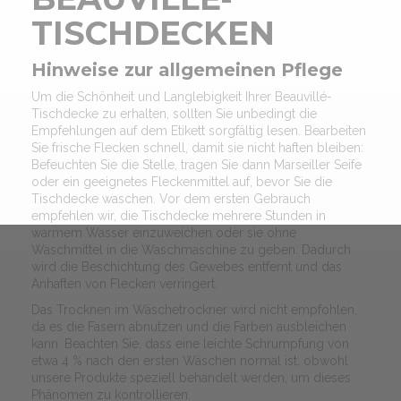
TISCHDECKEN
Hinweise zur allgemeinen Pflege
Um die Schönheit und Langlebigkeit Ihrer Beauvillé-
Tischdecke zu erhalten, sollten Sie unbedingt die
Empfehlungen auf dem Etikett sorgfältig lesen. Bearbeiten
Sie frische Flecken schnell, damit sie nicht haften bleiben:
Befeuchten Sie die Stelle, tragen Sie dann Marseiller Seife
oder ein geeignetes Fleckenmittel auf, bevor Sie die
Tischdecke waschen. Vor dem ersten Gebrauch
empfehlen wir, die Tischdecke mehrere Stunden in
warmem Wasser einzuweichen oder sie ohne
Waschmittel in die Waschmaschine zu geben. Dadurch
wird die Beschichtung des Gewebes entfernt und das
Anhaften von Flecken verringert.
Das Trocknen im Wäschetrockner wird nicht empfohlen,
da es die Fasern abnutzen und die Farben ausbleichen
kann. Beachten Sie, dass eine leichte Schrumpfung von
etwa 4 % nach den ersten Wäschen normal ist, obwohl
unsere Produkte speziell behandelt werden, um dieses
Phänomen zu kontrollieren.