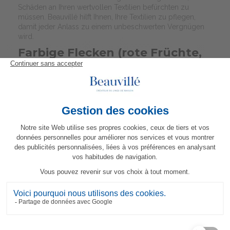
Schäden an Ihren wertvollen Textilien befürchten zu
müssen. Beauvillé hilft Ihnen, Ihre Textilien zu pflegen,
damit jeder Anlass zu einem unbeschwerten Vergnügen
wird.
Farbige Flecken (rote Früchte,
Lippenstift, Blütenstaub) :
Rote Früchte:
Rote Obstflecken können aufgrund ihrer
Pigmentierung besonders hartnäckig sein. Um sie zu
entfernen, tupfen Sie den Fleck zunächst mit einem in
kaltem Wasser getränkten Tuch ab. Dann tragen Sie eine
Mischung aus gleichen Teilen weißem Essig und Wasser
auf den Fleck auf. Lassen Sie die Mischung einige Minuten
einwirken, bevor Sie sie mit kaltem Wasser abspülen.
Wenn nötig, wiederholen Sie den Vorgang, bis der Fleck
verschwunden ist.
Lippenstift:
Lippenstiftflecken lassen sich mit einem
milden Reinigungsmittel entfernen. Tupfen Sie den Fleck
mit einem sauberen Tuch ab, das mit einer Mischung aus
milder Seife und lauwarmem Wasser getränkt ist.
Vermeiden Sie starkes Reiben, um den Fleck nicht zu
verbreiten. Nach der Behandlung gründlich mit kaltem