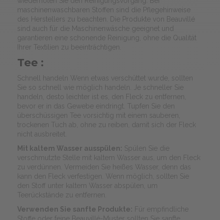
wiederholen Sie den Reinigungsvorgang. Bei
maschinenwaschbaren Stoffen sind die Pflegehinweise
des Herstellers zu beachten. Die Produkte von Beauvillé
sind auch für die Maschinenwäsche geeignet und
garantieren eine schonende Reinigung, ohne die Qualität
Ihrer Textilien zu beeinträchtigen.
Tee :
Schnell handeln Wenn etwas verschüttet wurde, sollten
Sie so schnell wie möglich handeln. Je schneller Sie
handeln, desto leichter ist es, den Fleck zu entfernen,
bevor er in das Gewebe eindringt. Tupfen Sie den
überschüssigen Tee vorsichtig mit einem sauberen,
trockenen Tuch ab, ohne zu reiben, damit sich der Fleck
nicht ausbreitet.
Mit kaltem Wasser ausspülen:
Spülen Sie die
verschmutzte Stelle mit kaltem Wasser aus, um den Fleck
zu verdünnen. Vermeiden Sie heißes Wasser, denn das
kann den Fleck verfestigen. Wenn möglich, sollten Sie
den Stoff unter kaltem Wasser abspülen, um
Teerückstände zu entfernen.
Verwenden Sie sanfte Produkte:
Für empfindliche
Stoffe oder feine Beauvillé-Muster sollten Sie sanfte