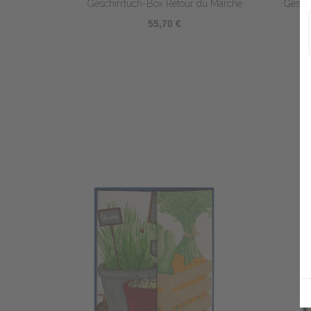
Geschirrtuch-Box Retour du Marché
Gesch
55,70 €