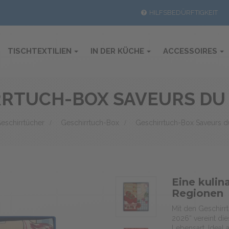
HILFSBEDÜRFTIGKEIT
TISCHTEXTILIEN
IN DER KÜCHE
ACCESSOIRES
RRTUCH-BOX SAVEURS DU
eschirrtücher
>
Geschirrtuch-Box
>
Geschirrtuch-Box Saveurs 
Eine kuli
Regionen
Mit den Geschirr
2026“ vereint di
Lebensart. Ideal