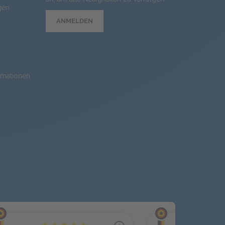
gen
ANMELDEN
rmationen