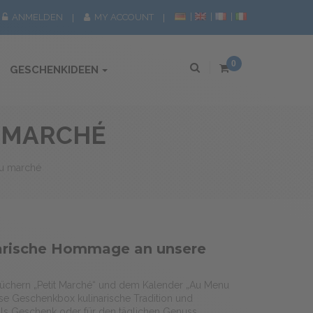
ANMELDEN
MY ACCOUNT
0
GESCHENKIDEEN
 MARCHÉ
du marché
narische Hommage an unsere
tüchern „Petit Marché“ und dem Kalender „Au Menu
ese Geschenkbox kulinarische Tradition und
 als Geschenk oder für den täglichen Genuss.