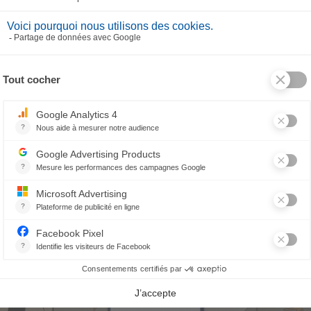
irrtuch-Box L'Agenda gourmand
55,70 €
VERWANDTE PRODUKTE