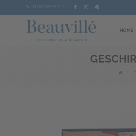
+33 (0) 3 89 73 74 74
HOME
GESCHI
>
G