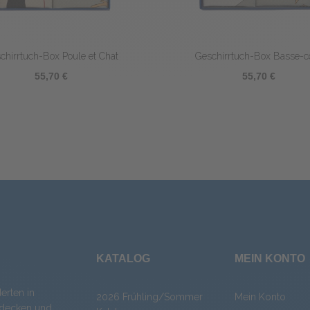
Geschirrtuch-Box Plaisir d'Automne
Geschirrtuch-Box T
55,70 €
79,5
KATALOG
MEIN KONTO
erten in
2026 Frühling/Sommer
Mein Konto
chdecken und