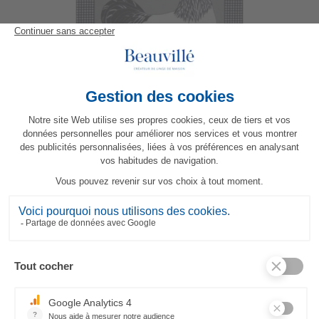
Picoti Coq Geschirrtuch
23,80 €