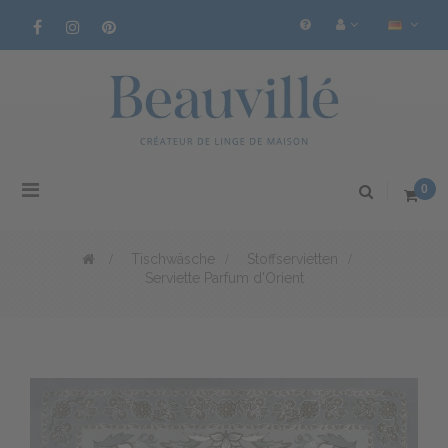
Toggle
0
navigation
>
Tischwäsche
>
Stoffservietten
>
Serviette Parfum d'Orient