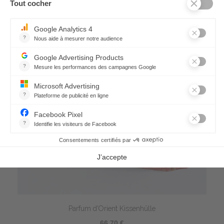
Parfum d'Orient Kissenhülle
66,70 €