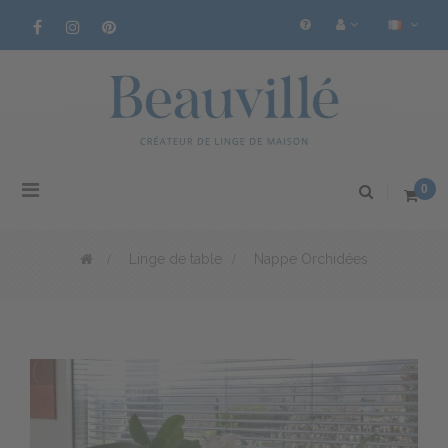
Basculer
0
la
navigation
>
Linge de table
>
Nappe Orchidées