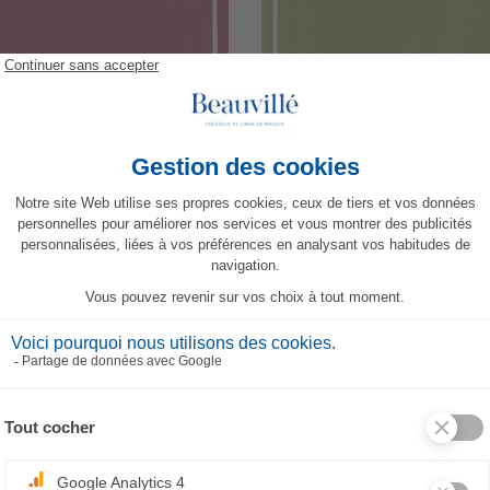
iette Bicolore - Pivoine/Blanc
Serviette Bicolore - Prairie/A
19,80 €
19,80 €