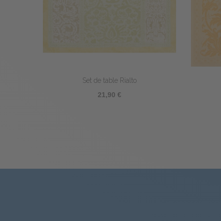
Serviette Rialto
Servie
26,40 €