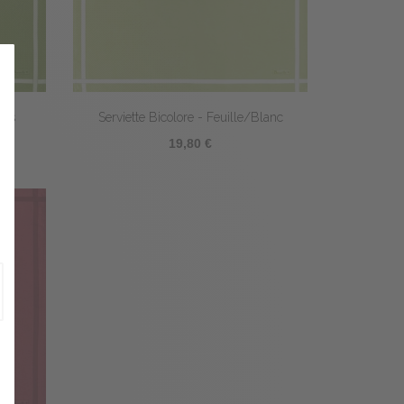
nis
Serviette Bicolore - Feuille/Blanc
19,80 €