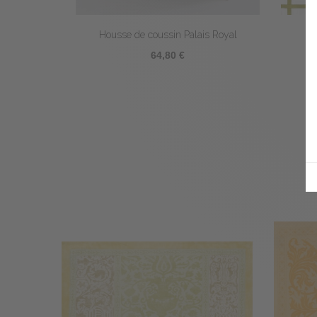
Housse de coussin Palais Royal
Se
64,80 €