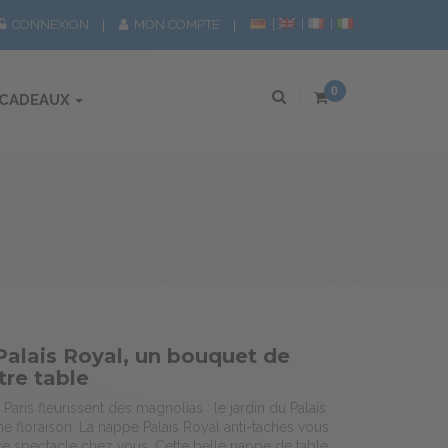
CONNEXION
MON COMPTE
0
 CADEAUX
Palais Royal, un bouquet de
otre table
Paris fleurissent des magnolias : le jardin du Palais
ne floraison. La nappe Palais Royal anti-taches vous
ce spectacle chez vous. Cette belle nappe de table