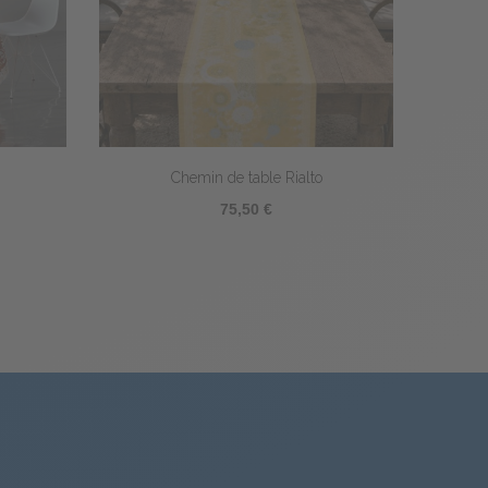
i
Set de table Saint-Tropez
18,30 €