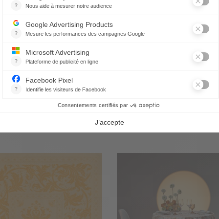
rviette Bicolore - Blanc/Vert
Serviette Bicolore - Rouge/C
19,80 €
19,80 €
CES PRODUITS PEUVENT AUSSI VOUS PLAIR