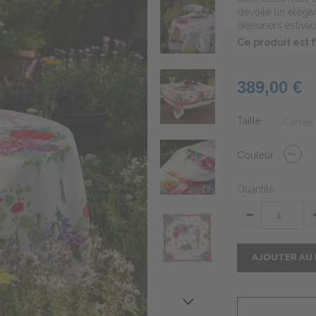
dévoile un élégan
déjeuners estivau
Ce produit est
389,00 €
Taille
Couleur
Quantité
AJOUTER AU 