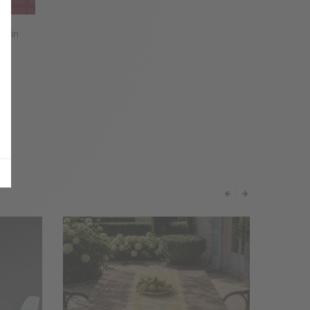
armin
E