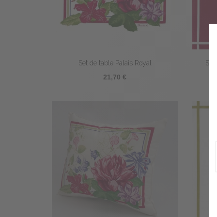
Set de table Palais Royal
Serv
21,70 €