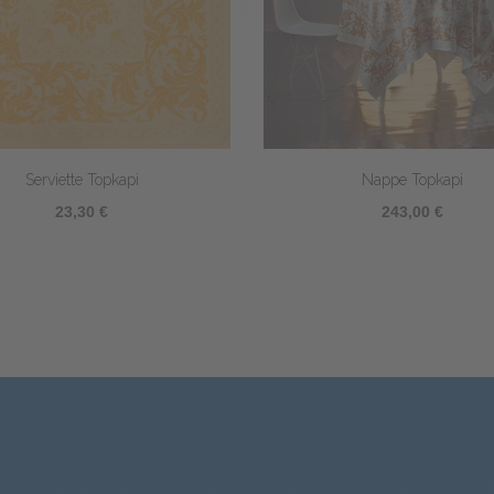
tte Bicolore - Blanc/Mandarine
Chemin de table Topkap
19,80 €
66,90 €