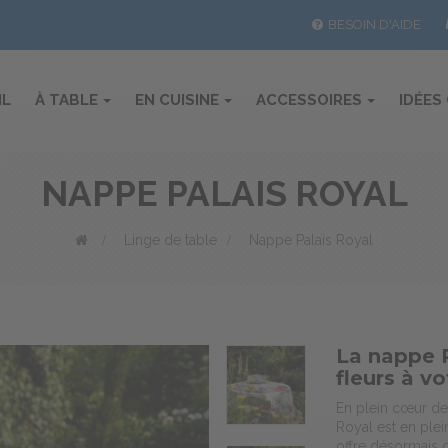
BESOIN D'AIDE
IL
À TABLE
EN CUISINE
ACCESSOIRES
IDÉES
NAPPE PALAIS ROYAL
>
Linge de table
>
Nappe Palais Royal
La nappe 
fleurs à v
En plein cœur de 
Royal est en plei
offre désormais 