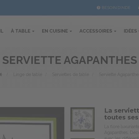
BESOIN D'AIDE
IL
À TABLE
EN CUISINE
ACCESSOIRES
IDÉES
SERVIETTE AGAPANTHES
>
Linge de table
>
Serviettes de table
>
Serviette Agapanthe
La serviet
toutes se
La flore luxurian
Agapanthes. Décou
avec les différen