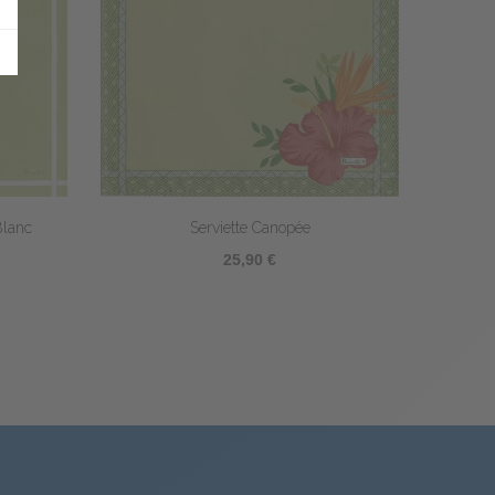
Blanc
Serviette Canopée
Ser
25,90 €