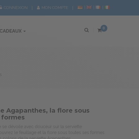
CONNEXION
MON COMPTE
0
 CADEAUX
s
te Agapanthes, la flore sous
s formes
te se dévoile avec douceur sur la serviette
vrez le feuillage et la flore sous toutes ses formes
ts coloris de la serviette Agapanthes.