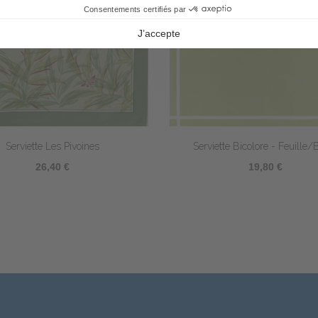
Serviette Les Pivoines
Serviette Bicolore - Feuille/
26,40 €
19,80 €