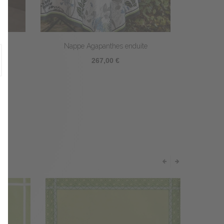
es
Nappe Agapanthes enduite
267,00 €
E