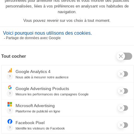
Set de table Agapanthes
Chemin de table Agapanth
20,00 €
75,50 €
CES PRODUITS PEUVENT AUSSI VOUS PLAIR