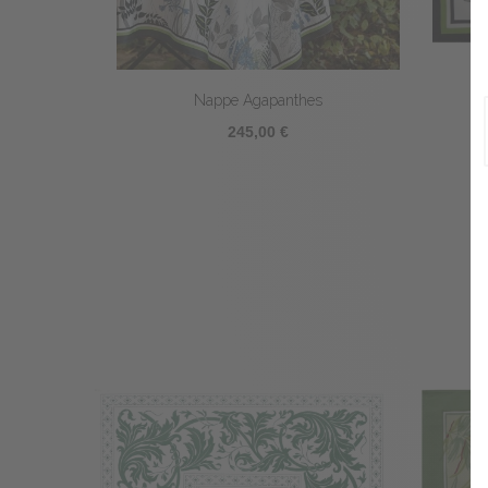
Nappe Agapanthes
245,00 €