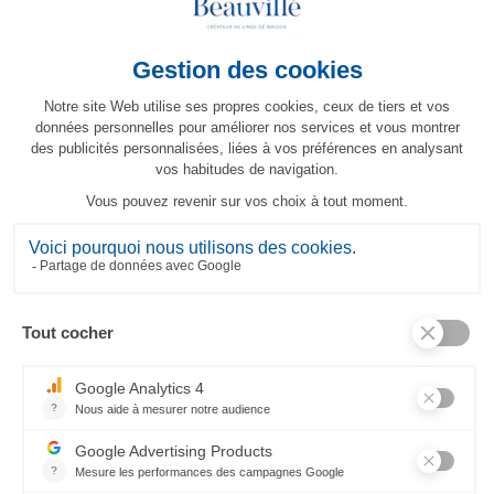
Nappe Récif
363,00 €