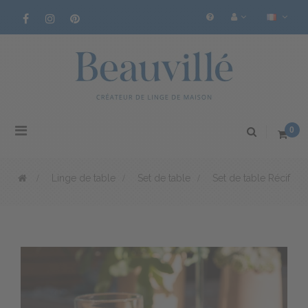
Basculer
0
la
navigation
>
Linge de table
>
Set de table
>
Set de table Récif