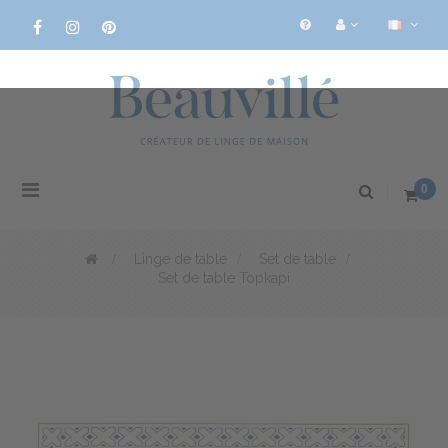
Basculer
0
la
navigation
>
Linge de table
>
Set de table
>
Set de table Topkapi