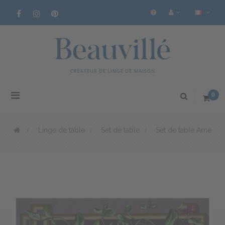
Basculer
0
la
navigation
>
Linge de table
>
Set de table
>
Set de table Arné