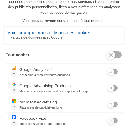
Tischdecke Arné
479,00 €