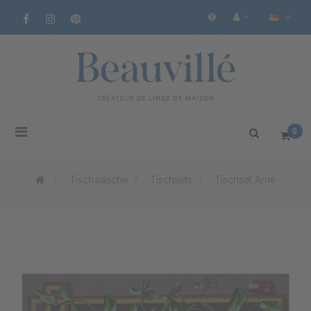
Toggle
0
navigation
>
Tischwäsche
>
Tischsets
>
Tischset Arné