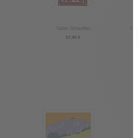
Tablier Silhouettes
Cof
57,40 €