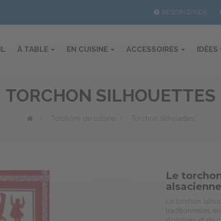
BESOIN D'AIDE
IL
À TABLE
EN CUISINE
ACCESSOIRES
IDÉES
TORCHON SILHOUETTES
>
Torchons de cuisine
>
Torchon Silhouettes
Le torchon
alsacienn
Le torchon Silhou
traditionnelles e
d’ombres et de c