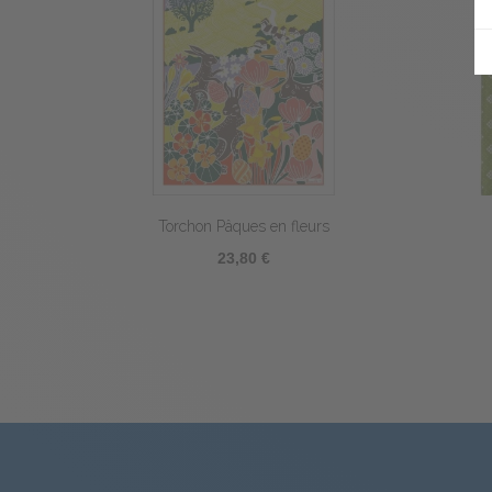
x Jours
Torchon Lapins
€
23,80 €