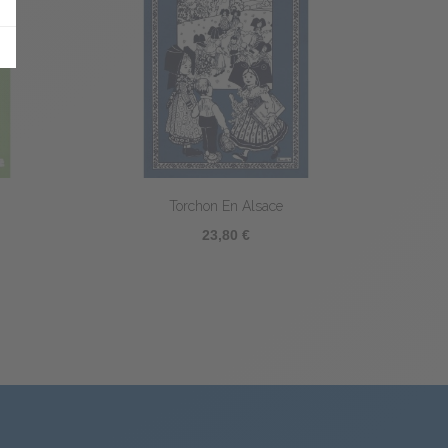
ti Poule
Torchon Picoti Coq
€
23,80 €