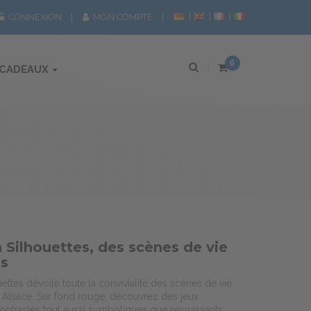
CONNEXION
MON COMPTE
0
 CADEAUX
 Silhouettes, des scènes de vie
es
ettes dévoile toute la convivialité des scènes de vie
n Alsace. Sur fond rouge, découvrez des jeux
ontrastes tout aussi symboliques que réjouissants.