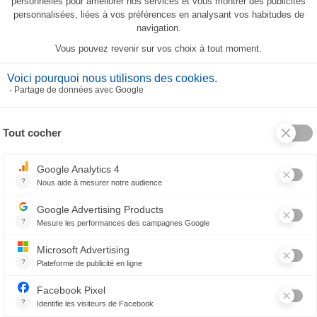
fret Cadeau Torchons Aromatic
55,70 €
CES PRODUITS PEUVENT AUSSI VOUS PLAIR