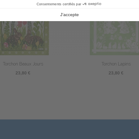
Torchon En Alsace
Torchon Pico
23,80 €
23,80 