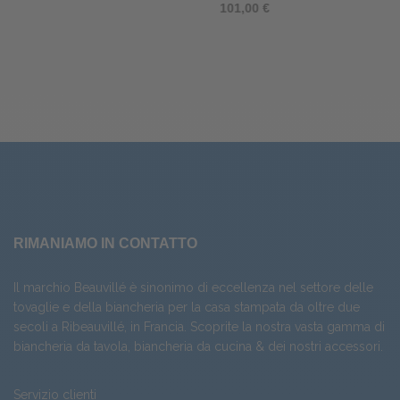
101,00 €
RIMANIAMO IN CONTATTO
Il marchio Beauvillé è sinonimo di eccellenza nel settore delle
tovaglie e della biancheria per la casa stampata da oltre due
secoli a Ribeauvillé, in Francia. Scoprite la nostra vasta gamma di
biancheria da tavola
,
biancheria da cucina
& dei nostri
accessori
.
Servizio clienti