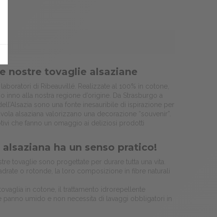
le nostre tovaglie alsaziane
 laboratori di Ribeauvillé. Realizzate al 100% in cotone,
io inno alla nostra regione d’origine. Da Strasburgo a
ell’Alsazia sono una fonte inesauribile di ispirazione per
 tavola alsaziana valorizzano una decorazione “souvenir”.
tivi che fanno un omaggio ai deliziosi prodotti
a alsaziana ha un senso pratico!
ostre tovaglie sono progettate per durare tutta una vita.
uadrate o rotonde, la loro composizione in fibre naturali
a tovaglia in cotone, il trattamento idrorepellente
e panno umido e non necessita di lavaggi obbligatori in