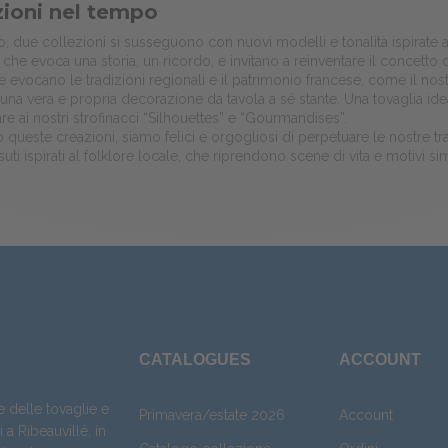
zioni nel tempo
, due collezioni si susseguono con nuovi modelli e tonalità ispirate a
che evoca una storia, un ricordo, e invitano a reinventare il concetto
e evocano le tradizioni regionali e il patrimonio francese, come il no
, una vera e propria decorazione da tavola a sé stante. Una tovaglia ide
re ai nostri strofinacci “Silhouettes” e “Gourmandises”.
 queste creazioni, siamo felici e orgogliosi di perpetuare le nostre trad
ssuti ispirati al folklore locale, che riprendono scene di vita e motivi s
CATALOGUES
ACCOUNT
e delle tovaglie e
Primavera/estate 2026
Account
 a Ribeauvillé, in