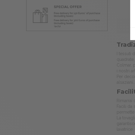
Rotonda 160
(2)
Quadrato (65 x 65 cm)
(1)
Tradi
I tessuti
quadrate,
Colmar, p
i nostri 
Per decor
alsaziani…
Facil
Rimarrai c
Facili da
permette 
La tovagli
garantisc
lavatrice.