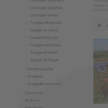
Le tovaglie quotidiane
splendida
Questa bi
Le tovaglie stagionali
celebri co
Le tovaglie cerate
Tovaglia antimacchia
Tovaglie su misura
Tovaglie tinta unita
Tovaglie dell’Alsazia
Tovaglie di Natale
Tovaglie di Pasqua
Runner da tavola
Tovagliolo
Tovagliette americane
Canovaccio
Accessori
Idee Regalo