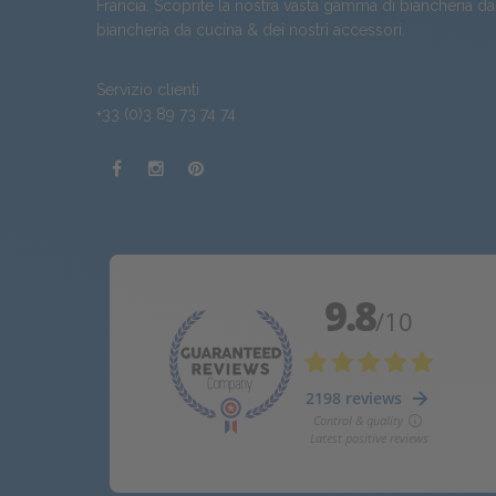
Francia. Scoprite la nostra vasta gamma di
biancheria da
biancheria da cucina
& dei nostri
accessori
.
Servizio clienti
+33 (0)3 89 73 74 74