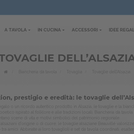
A TAVOLA
IN CUCINA
ACCESSORI
IDEE REGA
TOVAGLIE DELL’ALSAZI
>
Biancheria da tavola
>
Tovaglia
>
Tovaglie dell’Alsazia
ion, prestigio e eredità: le tovaglie dell’Al
egalo o un ricordo autentico prodotto in Alsazia, le tovaglie e la bianch
oetico ispirato al folklore e alle tradizioni locali. Biancheria da tavola
tano scene di vita e motivi simbolici del patrimonio regionale.
 alsaziani d’origine o di cuore, le tovaglie alsaziane Beauvillé valorizz
o tra amici. Abbinate ai loro tovaglioli e set da tavola coordinati, esal