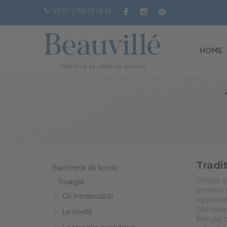
+33 (0) 3 89 73 74 74
HOME
Tradit
Biancheria da tavola
Un’idea r
Tovaglia
universo p
Gli immancabili
rappresen
Che siate
Le novità
famiglia 