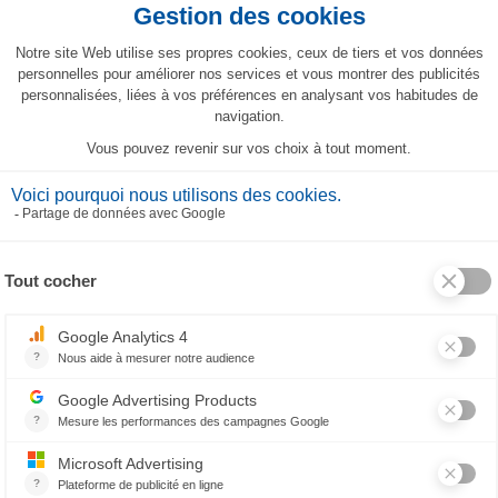
glia Silhouettes Hansi Verde
Tovaglia Silhouettes Hansi
65,00 €
65,00 €
Tovaglia Les Coqs Rosa
Tovaglia rivestita Mon Village 
62,00 €
158,00 €