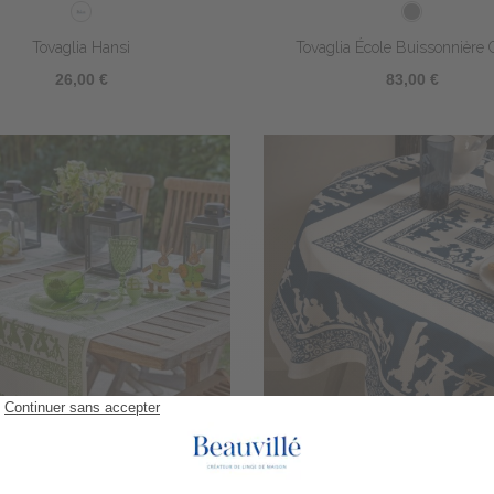
Tovaglia Hansi
Tovaglia École Buissonnière 
26,00 €
83,00 €