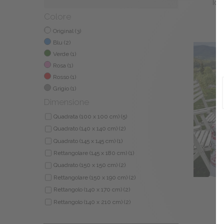
Tova
Colore
Original
(3)
Blu
(2)
Verde
(1)
Rosa
(1)
Rosso
(1)
Grigio
(1)
Dimensione
Quadrata (100 x 100 cm)
(5)
Quadrato (140 x 140 cm)
(2)
Quadrato (145 x 145 cm)
(1)
Rettangolare (145 x 180 cm)
(1)
Quadrato (150 x 150 cm)
(2)
Rettangolare (150 x 190 cm)
(2)
Rettangolo (140 x 170 cm)
(2)
Rettangolo (140 x 210 cm)
(2)
Rettangolo (140 x 260 cm)
(1)