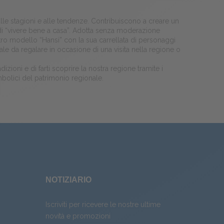
lle stagioni e alle tendenze. Contribuiscono a creare un
 di “vivere bene a casa”. Adotta senza moderazione
stro modello “Hansi” con la sua carrellata di personaggi
ale da regalare in occasione di una visita nella regione o
izioni e di farti scoprire la nostra regione tramite i
imbolici del patrimonio regionale.
NOTIZIARIO
Iscriviti per ricevere le nostre ultime
novità e promozioni