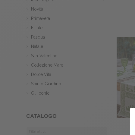
Novità
Primavera
Estate
Pasqua
Natale
San-Valentino
Collezione Mare
Dolce Vita
Spirito Giardino
Gli Iconici
CATALOGO
Filtri attivi: