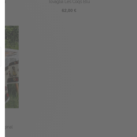
 Blu
Tovaglia Les Coqs Blu
62,00 €
Original