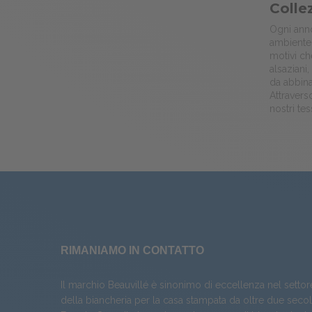
Colle
Ogni anno
ambiente 
motivi ch
alsaziani
da abbina
Attraverso
nostri te
RIMANIAMO IN CONTATTO
Il marchio Beauvillé è sinonimo di eccellenza nel settor
della biancheria per la casa stampata da oltre due secoli