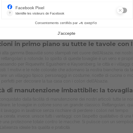
zioni in primo piano su tutte le tavole con 
 di alta gamma Beauvillé sono stampati nel cuore dell’Alsazia, nei nostri
 rettangolari o rotonde, lo spirito di queste tovaglie è un vero e propr
assando per Riquewihr, Eguisheim e Kaysersberg, le città e i villaggi d
artisti. I motivi e le note colorate che adornano la nostra biancheria da
are: un villaggio tipico, personaggi in costume, ricette di cucina o mo
 perfetti per decorare la tua casa con i colori dell’Alsazia.
ità di manutenzione imbattibile: la tovagli
onquistato dalla facilità di manutenzione dei nostri articoli: tutte le n
 stirare, le tovaglie in cotone sono un grande classico. Rettangolari, q
il lavaggio in lavatrice senza rischiare di perdere i colori nel tempo.
a cerata, invece, unisce tutti i vantaggi: con l’aspetto qualitativo di un
e una protezione totale contro le macchie. Si pulisce con un semplic
 L’alleanza ideale tra qualità e praticità.