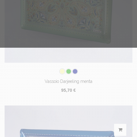
Vassoio Darjeeling menta
95,70 €