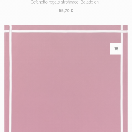
Cofanetto regalo strofinacci Balade en...
55,70 €