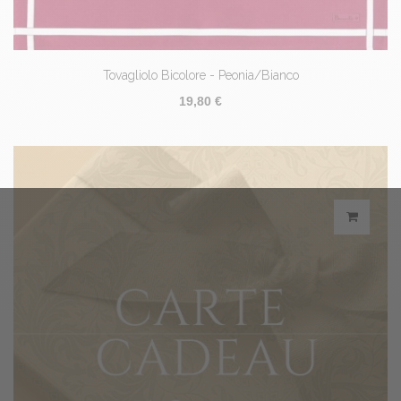
Tovagliolo Bicolore - Peonia/Bianco
19,80 €