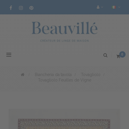
Navigazione
0
Toggle
>
Biancheria da tavola
>
Tovagliolo
>
Tovagliolo Feuilles de Vigne