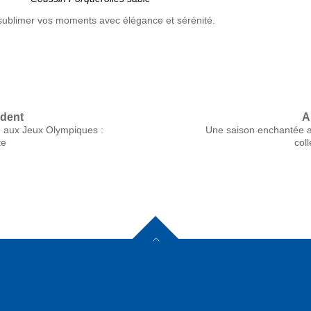
é sublimer vos moments avec élégance et sérénité.
édent
A
le aux Jeux Olympiques :
Une saison enchantée a
te
coll