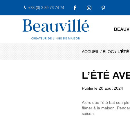
+33 (0) 3 89 73 74 74
FACEBOOK
INSTAGRAM
PINTEREST
Beauvillé Créateur par tradition
BEAUV
ACCUEIL
/
BLOG
/
L’ÉTÉ
L’ÉTÉ AV
Publié le
20 août 2024
Alors que l’été bat son pl
flâner à la maison. Pendan
saison.