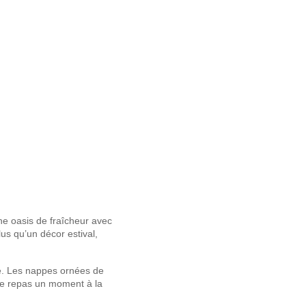
une oasis de fraîcheur avec
lus qu’un décor estival,
é. Les nappes ornées de
que repas un moment à la