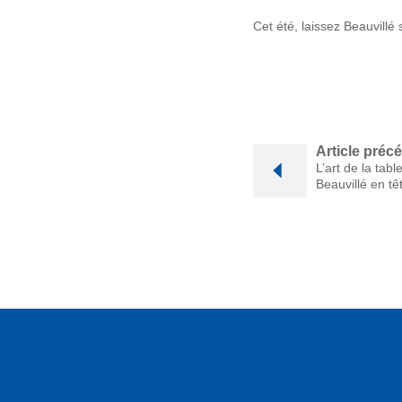
Cet été, laissez Beauvill
Article préc
L’art de la tab
Beauvillé en tê