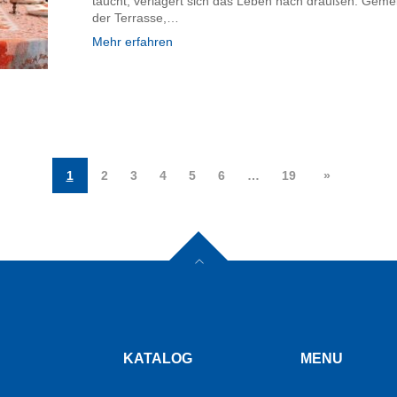
taucht, verlagert sich das Leben nach draußen. Gem
der Terrasse,…
Mehr erfahren
1
2
3
4
5
6
…
19
»
KATALOG
MENU