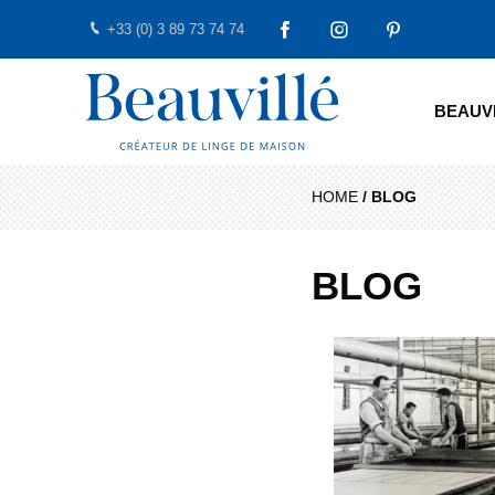
+33 (0) 3 89 73 74 74
FACEBOOK
INSTAGRAM
PINTEREST
Beauvillé Creator by tradition
BEAUV
HOME
/
BLOG
BLOG