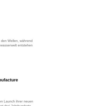
f den Wellen, während
rwasserwelt entstehen
nufacture
den Launch ihrer neuen
ast drei Jahrhunderte