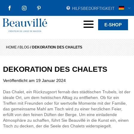
HILFSBEDÜRFTIGKEIT
FACEBOOK
INSTAGRAM
PINTEREST
Beauvillé Creator by tradition
Menu
E-SHOP
HOME
/
BLOG
/
DEKORATION DES CHALETS
DEKORATION DES CHALETS
Veröffentlicht am
19 Januar 2024
Das Chalet, ein Rückzugsort fernab des städtischen Trubels, ist der
ideale Ort, um dem hektischen Alltag zu entfliehen. Ob für ein
Treffen mit Freunden oder für wertvolle Momente mit der Familie,
das gemeinsame Mahl am Tisch wird zu einer herzlichen Feier,
erfüllt von den feinen Düften der Berge. Um eine einladende
Atmosphäre zu schaffen, führt Sie Beauvillé in die Kunst ein, einen
Tisch zu decken, der die Seele des Chalets widerspiegelt.