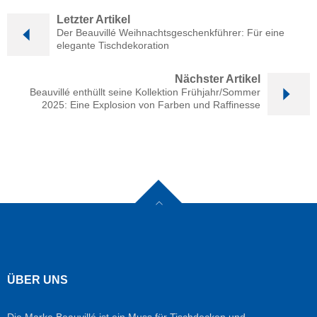
Letzter Artikel
Der Beauvillé Weihnachtsgeschenkführer: Für eine
elegante Tischdekoration
Nächster Artikel
Beauvillé enthüllt seine Kollektion Frühjahr/Sommer
2025: Eine Explosion von Farben und Raffinesse
ÜBER UNS
Die Marke Beauvillé ist ein Muss für Tischdecken und