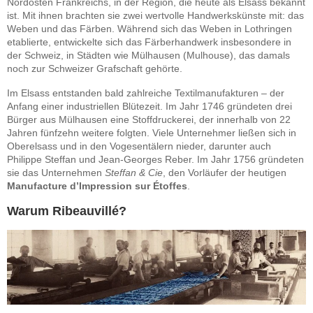
Nordosten Frankreichs, in der Region, die heute als Elsass bekannt
ist. Mit ihnen brachten sie zwei wertvolle Handwerkskünste mit: das
Weben und das Färben. Während sich das Weben in Lothringen
etablierte, entwickelte sich das Färberhandwerk insbesondere in
der Schweiz, in Städten wie Mülhausen (Mulhouse), das damals
noch zur Schweizer Grafschaft gehörte.
Im Elsass entstanden bald zahlreiche Textilmanufakturen – der
Anfang einer industriellen Blütezeit. Im Jahr 1746 gründeten drei
Bürger aus Mülhausen eine Stoffdruckerei, der innerhalb von 22
Jahren fünfzehn weitere folgten. Viele Unternehmer ließen sich in
Oberelsass und in den Vogesentälern nieder, darunter auch
Philippe Steffan und Jean-Georges Reber. Im Jahr 1756 gründeten
sie das Unternehmen
Steffan & Cie
, den Vorläufer der heutigen
Manufacture d’Impression sur Étoffes
.
Warum Ribeauvillé?