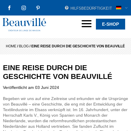
HILFSBEDÜRFTIGKEIT
FACEBOOK
INSTAGRAM
PINTEREST
Beauvillé Creator by tradition
Menu
E-SHOP
HOME
/
BLOG
/
EINE REISE DURCH DIE GESCHICHTE VON BEAUVILLÉ
EINE REISE DURCH DIE
GESCHICHTE VON BEAUVILLÉ
Veröffentlicht am
03 Juni 2024
Begeben wir uns auf eine Zeitreise und erkunden wir die Ursprünge
von Beauvillé – eine Geschichte, die eng mit der Entwicklung der
Textilindustrie im Elsass verknüpft ist. Im 16. Jahrhundert, unter der
Herrschaft Karls V., König von Spanien und Monarch der
Niederlande, wurden die reformfreundlichen protestantischen
Niederländer aus Holland vertrieben. Sie fanden Zuflucht im