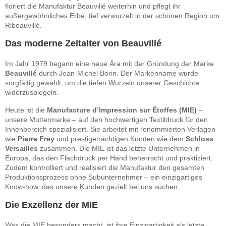
floriert die Manufaktur Beauvillé weiterhin und pflegt ihr
außergewöhnliches Erbe, tief verwurzelt in der schönen Region um
Ribeauvillé.
Das moderne Zeitalter von Beauvillé
Im Jahr 1979 begann eine neue Ära mit der Gründung der Marke
Beauvillé
durch Jean-Michel Borin. Der Markenname wurde
sorgfältig gewählt, um die tiefen Wurzeln unserer Geschichte
widerzuspiegeln.
Heute ist die
Manufacture d’Impression sur Étoffes (MIE)
–
unsere Muttermarke – auf den hochwertigen Textildruck für den
Innenbereich spezialisiert. Sie arbeitet mit renommierten Verlagen
wie
Pierre Frey
und prestigeträchtigen Kunden wie dem
Schloss
Versailles
zusammen. Die MIE ist das letzte Unternehmen in
Europa, das den Flachdruck per Hand beherrscht und praktiziert.
Zudem kontrolliert und realisiert die Manufaktur den gesamten
Produktionsprozess ohne Subunternehmer – ein einzigartiges
Know-how, das unsere Kunden gezielt bei uns suchen.
Die Exzellenz der MIE
Was die MIE besonders macht, ist ihre Einzigartigkeit als letzte