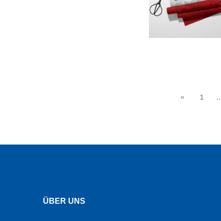
«
1
ÜBER UNS