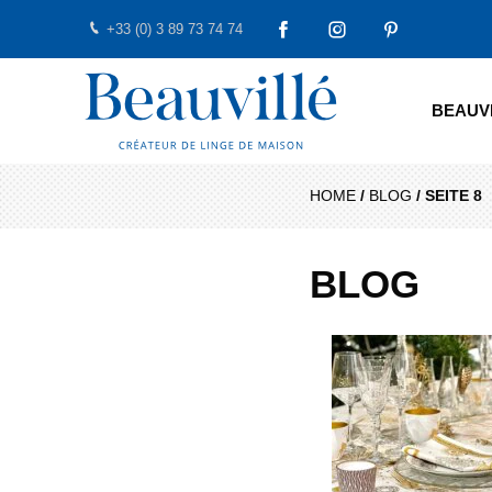
+33 (0) 3 89 73 74 74
FACEBOOK
INSTAGRAM
PINTEREST
Beauvillé Creator by tradition
BEAUV
HOME
/
BLOG
/
SEITE 8
BLOG