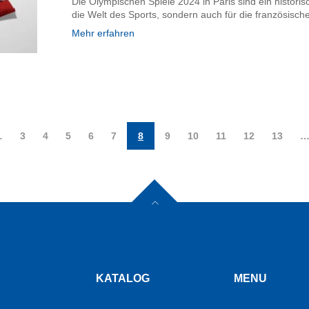
Die Olympischen Spiele 2024 in Paris sind ein historis
die Welt des Sports, sondern auch für die französisc
Mehr erfahren
…
3
4
5
6
7
8
9
10
11
12
13
KATALOG
MENU