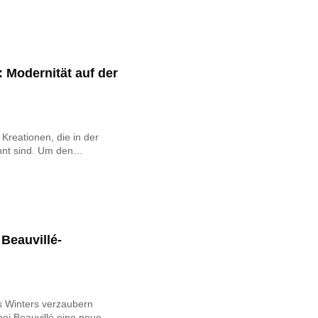
: Modernität auf der
r Kreationen, die in der
annt sind. Um den…
Beauvillé-
s Winters verzaubern
bei Beauvillé eine neue…