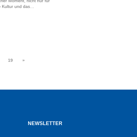
cher Moment, nicht nur für
he Kultur und das…
…
19
»
NEWSLETTER