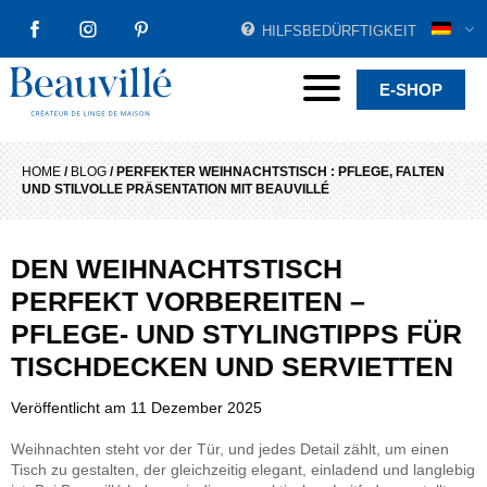
HILFSBEDÜRFTIGKEIT
FACEBOOK
INSTAGRAM
PINTEREST
Beauvillé Creator by tradition
Menu
E-SHOP
HOME
/
BLOG
/
PERFEKTER WEIHNACHTSTISCH : PFLEGE, FALTEN
UND STILVOLLE PRÄSENTATION MIT BEAUVILLÉ
DEN WEIHNACHTSTISCH
PERFEKT VORBEREITEN –
PFLEGE- UND STYLINGTIPPS FÜR
TISCHDECKEN UND SERVIETTEN
Veröffentlicht am
11 Dezember 2025
Weihnachten steht vor der Tür, und jedes Detail zählt, um einen
Tisch zu gestalten, der gleichzeitig elegant, einladend und langlebig