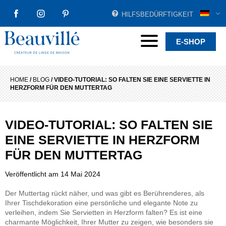
HILFSBEDÜRFTIGKEIT
FACEBOOK
INSTAGRAM
PINTEREST
Beauvillé Creator by tradition
Menu
E-SHOP
HOME
/
BLOG
/
VIDEO-TUTORIAL: SO FALTEN SIE EINE SERVIETTE IN
HERZFORM FÜR DEN MUTTERTAG
VIDEO-TUTORIAL: SO FALTEN SIE
EINE SERVIETTE IN HERZFORM
FÜR DEN MUTTERTAG
Veröffentlicht am
14 Mai 2024
Der Muttertag rückt näher, und was gibt es Berührenderes, als
Ihrer Tischdekoration eine persönliche und elegante Note zu
verleihen, indem Sie Servietten in Herzform falten? Es ist eine
charmante Möglichkeit, Ihrer Mutter zu zeigen, wie besonders sie