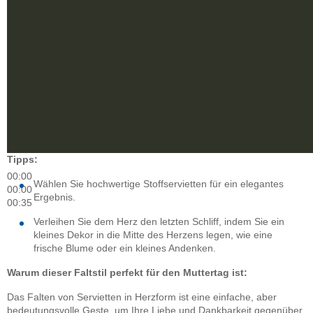
Tipps:
00:00
Wählen Sie hochwertige Stoffservietten für ein elegantes
00:00
Ergebnis.
00:35
Verleihen Sie dem Herz den letzten Schliff, indem Sie ein
kleines Dekor in die Mitte des Herzens legen, wie eine
frische Blume oder ein kleines Andenken.
Warum dieser Faltstil perfekt für den Muttertag ist:
Das Falten von Servietten in Herzform ist eine einfache, aber
bedeutungsvolle Geste, um Ihre Liebe und Dankbarkeit gegenüber