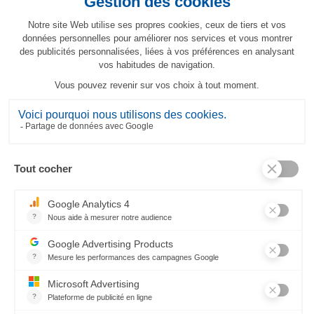
Kissenhülle Eucalyptus
66,70 €