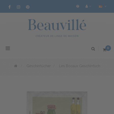
Toggle
0
navigation
>
Geschirrtücher
>
Les Bocaux Geschirrtuch