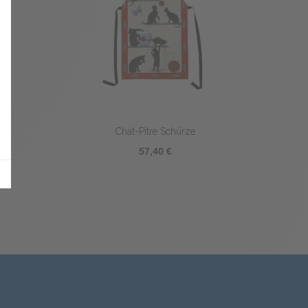
Chat-Pitre Schürze
57,40 €