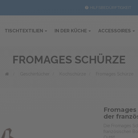
HILFSBEDÜRFTIGKEIT
TISCHTEXTILIEN
IN DER KÜCHE
ACCESSOIRES
FROMAGES SCHÜRZE
>
Geschirrtücher
>
Kochschürze
>
Fromages Schürze
Fromages 
der franzö
Die Fromages Sch
französischen Bod
Outfit!