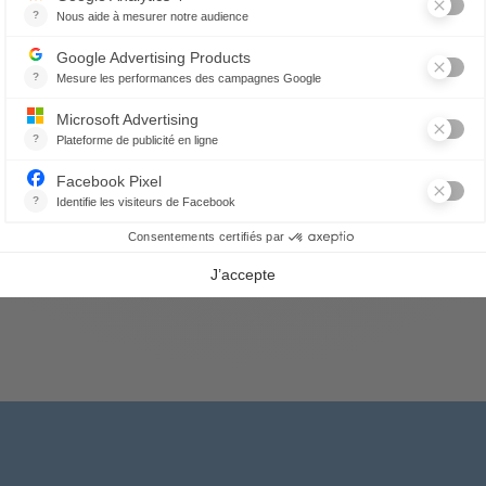
Picoti Coq Schürze
Picoti Poule Schürze
57,40 €
57,40 €