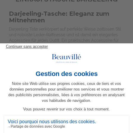
Darjeeling-Tasche: Eleganz zum
Mitnehmen
Darjeeling Tote verkörpert auf perfekte Weise zeitlosen Stil
und robuste Leder-Raffinesse und ist damit ein elegantes
Accessoire für jedes Outfit. Ein praktisches Accessoire für
den täglichen Gebrauch.
Dieses Produkt ist 100% Made in France
88,90 €
Farben
Menge
ZUM EINKAUFSWAGEN HINZUFÜGEN