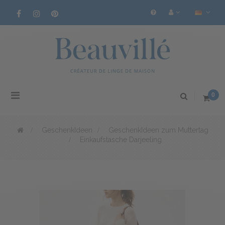
Toggle
0
navigation
>
GeschenkIdeen
>
GeschenkIdeen zum Muttertag
>
Einkaufstasche Darjeeling