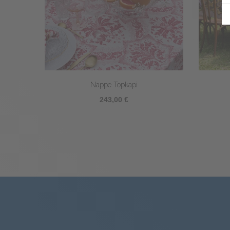
iver
Nappe Darjeeling enduite
263,00 €