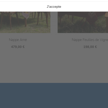
Nappe Darjeeling
Nappe Rialto
242,00 €
306,00 €