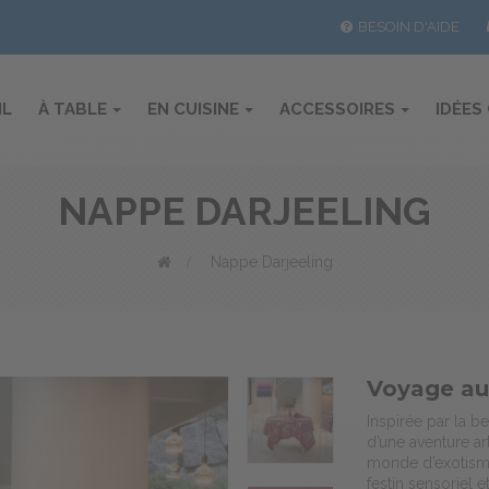
BESOIN D'AIDE
IL
À TABLE
EN CUISINE
ACCESSOIRES
IDÉES
NAPPE DARJEELING
>
Nappe Darjeeling
Voyage au
Inspirée par la be
d’une aventure ar
monde d’exotisme
festin sensoriel e