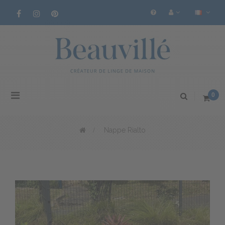
Basculer
0
la
navigation
>
Nappe Rialto