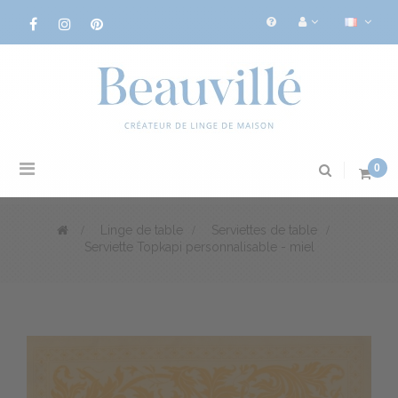
Basculer
0
la
navigation
>
Linge de table
>
Serviettes de table
>
Serviette Topkapi personnalisable - miel