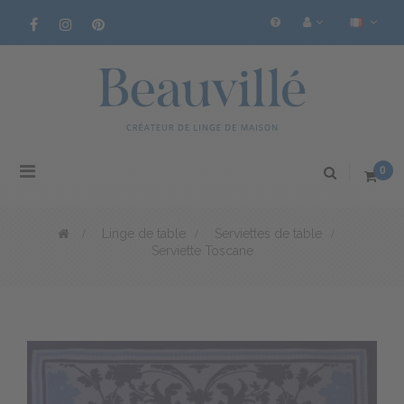
Basculer
0
la
navigation
>
Linge de table
>
Serviettes de table
>
Serviette Toscane