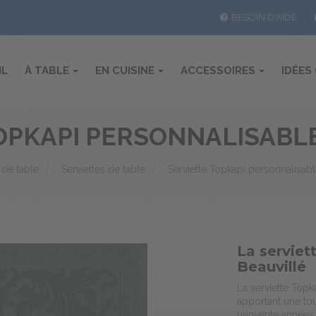
BESOIN D'AIDE
IL
À TABLE
EN CUISINE
ACCESSOIRES
IDÉES
OPKAPI PERSONNALISABL
 de table
>
Serviettes de table
>
Serviette Topkapi personnalisab
La serviet
Beauvillé
La serviette Topk
apportant une to
réinvente années