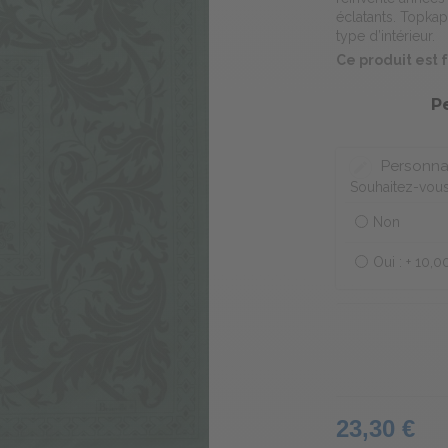
éclatants. Topkap
type d’intérieur.
Ce produit est
P
Personna
Souhaitez-vous 
Non
Oui : +
10,0
23,30 €