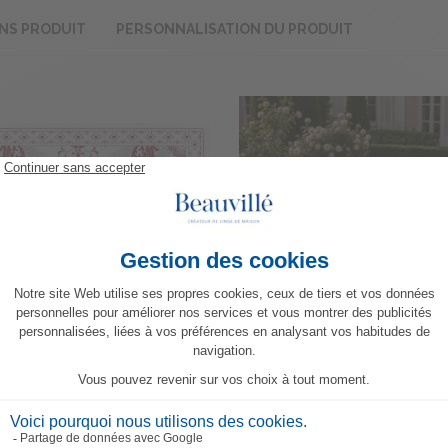
NS PRODUIT
PERSONNALISATION DU PRODUIT
Set de table Topkapi
Chemin de table Topkapi
21,70 €
66,90 €