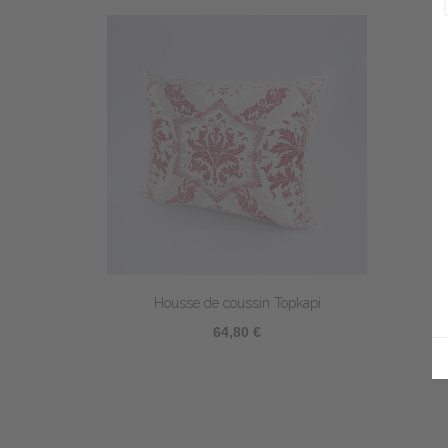
Housse de coussin Topkapi
64,80 €