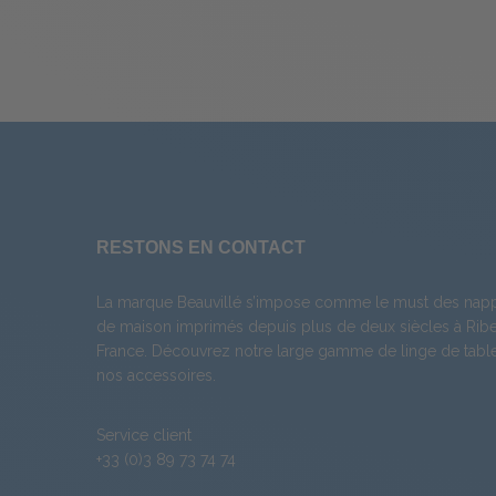
RESTONS EN CONTACT
La marque Beauvillé s’impose comme le must des napp
de maison imprimés depuis plus de deux siècles à Ribea
France. Découvrez notre large gamme de
linge de tabl
nos
accessoires
.
Service client
+33 (0)3 89 73 74 74