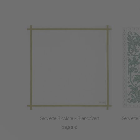
 - Feuille/Blanc
Serviette Canopée
 €
25,90 €