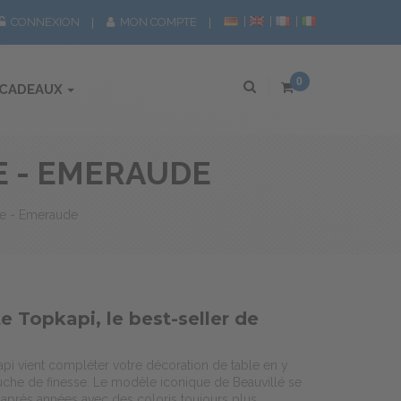
CONNEXION
MON COMPTE
0
 CADEAUX
E - EMERAUDE
le - Emeraude
te Topkapi, le best-seller de
api vient compléter votre décoration de table en y
uche de finesse. Le modèle iconique de Beauvillé se
 après années avec des coloris toujours plus