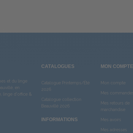
CATALOGUES
MON COMPT
es et du linge
Catalogue Printemps/Été
Mon compte
uvillé, en
2026
Mes commande
e
,
linge d'office
&
Catalogue collection
Mes retours de
Beauvillé 2026
marchandise
INFORMATIONS
Mes avoirs
Mes adresses