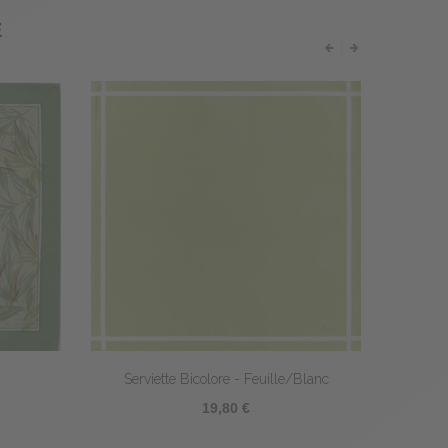
E
n de coton blanc
Serviette Potager
0 €
20,40 €