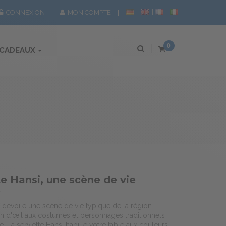
CONNEXION
MON COMPTE
0
 CADEAUX
te Hansi, une scène de vie
e
i dévoile une scène de vie typique de la région
in d'œil aux costumes et personnages traditionnels
é. La serviette Hansi habille votre table aux couleurs