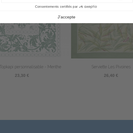
api personnalisable - Menthe
Serviette Les Pivoines
23,30 €
26,40 €