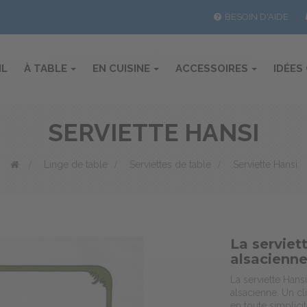
BESOIN D'AIDE
IL
À TABLE
EN CUISINE
ACCESSOIRES
IDÉES
SERVIETTE HANSI
>
Linge de table
>
Serviettes de table
>
Serviette Hansi
La serviet
alsacienn
La serviette Hans
alsacienne. Un cl
en toute simplicit