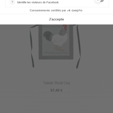
Tablier Picoti Coq
57,40 €