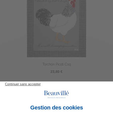
Torchon Picoti Coq
23,80 €