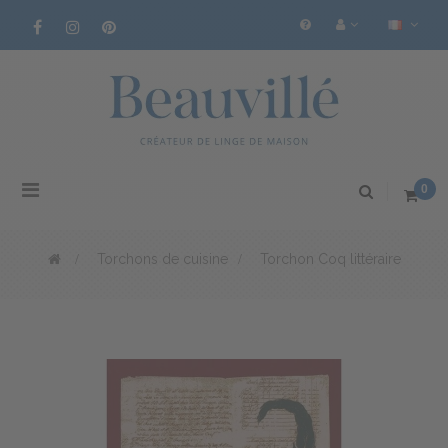
Basculer
0
la
navigation
>
Torchons de cuisine
>
Torchon Coq littéraire