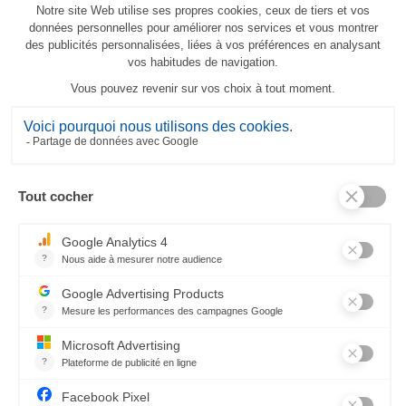
Torchon Poule littéraire
23,80 €